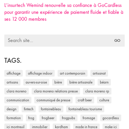
L’insurtech Wemind renouvelle sa confiance à GoCardless
pour garantir une expérience de paiement fluide et fiable à
ses 12 000 membres
Search
for:
TAGS.
affichage
affichage indoor
art contemporain
artisanat
artisans
auvers-sur-oise
bière
bière artisanale
béarn
clara moreno
clara moreno relations presse
clara moreno rp
communication
communiqué de presse
craft beer
culture
design
fintech
fontainebleau
fontainebleau tourisme
formation
frog
frogbeer
frogpubs
fromage
gocardless
ici montreuil
immobilier
kardham
made in france
make ici