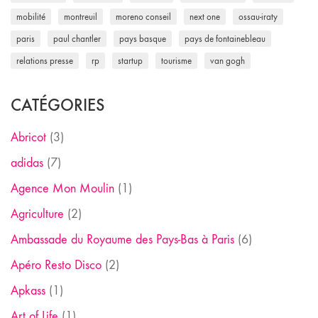
mobilité
montreuil
moreno conseil
next one
ossau-iraty
paris
paul chantler
pays basque
pays de fontainebleau
relations presse
rp
startup
tourisme
van gogh
CATÉGORIES
Abricot
(3)
adidas
(7)
Agence Mon Moulin
(1)
Agriculture
(2)
Ambassade du Royaume des Pays-Bas à Paris
(6)
Apéro Resto Disco
(2)
Apkass
(1)
Art of Life
(1)