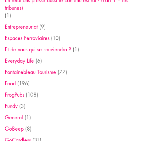
En relations presse aussi le contenu est roi ! (Part 1 – les
tribunes)
(1)
Entrepreneuriat
(9)
Espaces Ferroviaires
(10)
Et de nous qui se souviendra ?
(1)
Everyday Life
(6)
Fontainebleau Tourisme
(77)
Food
(196)
FrogPubs
(108)
Fundy
(3)
General
(1)
GoBeep
(8)
GoCardless
(31)