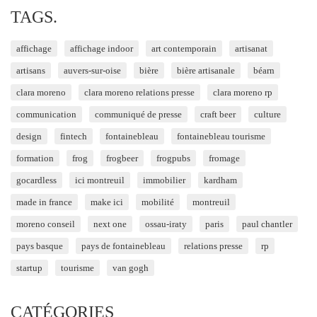
TAGS.
affichage
affichage indoor
art contemporain
artisanat
artisans
auvers-sur-oise
bière
bière artisanale
béarn
clara moreno
clara moreno relations presse
clara moreno rp
communication
communiqué de presse
craft beer
culture
design
fintech
fontainebleau
fontainebleau tourisme
formation
frog
frogbeer
frogpubs
fromage
gocardless
ici montreuil
immobilier
kardham
made in france
make ici
mobilité
montreuil
moreno conseil
next one
ossau-iraty
paris
paul chantler
pays basque
pays de fontainebleau
relations presse
rp
startup
tourisme
van gogh
CATÉGORIES