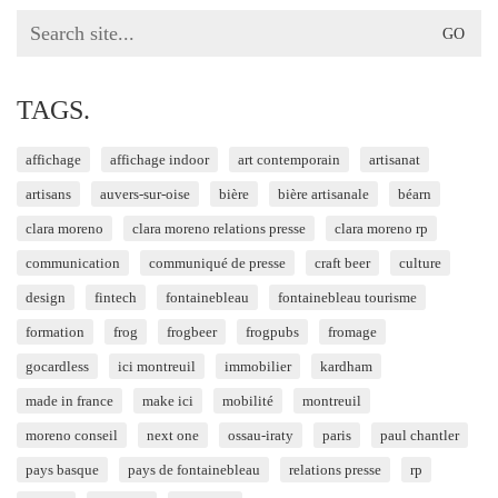
Search
for:
TAGS.
affichage
affichage indoor
art contemporain
artisanat
artisans
auvers-sur-oise
bière
bière artisanale
béarn
clara moreno
clara moreno relations presse
clara moreno rp
communication
communiqué de presse
craft beer
culture
design
fintech
fontainebleau
fontainebleau tourisme
formation
frog
frogbeer
frogpubs
fromage
gocardless
ici montreuil
immobilier
kardham
made in france
make ici
mobilité
montreuil
moreno conseil
next one
ossau-iraty
paris
paul chantler
pays basque
pays de fontainebleau
relations presse
rp