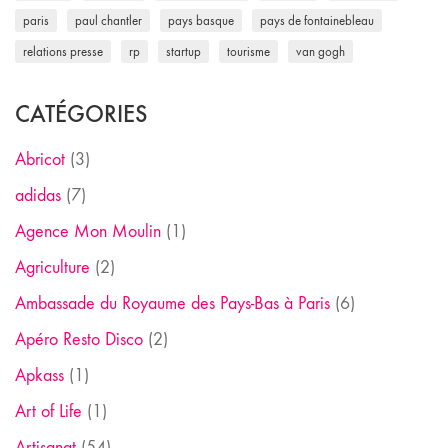
paris
paul chantler
pays basque
pays de fontainebleau
relations presse
rp
startup
tourisme
van gogh
CATÉGORIES
Abricot
(3)
adidas
(7)
Agence Mon Moulin
(1)
Agriculture
(2)
Ambassade du Royaume des Pays-Bas à Paris
(6)
Apéro Resto Disco
(2)
Apkass
(1)
Art of Life
(1)
Artisanat
(54)