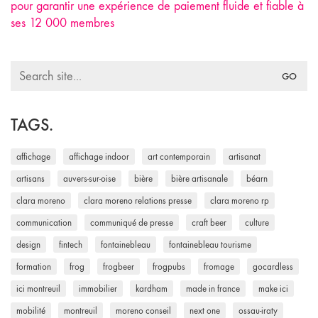
pour garantir une expérience de paiement fluide et fiable à
ses 12 000 membres
Search
for:
TAGS.
affichage
affichage indoor
art contemporain
artisanat
artisans
auvers-sur-oise
bière
bière artisanale
béarn
clara moreno
clara moreno relations presse
clara moreno rp
communication
communiqué de presse
craft beer
culture
design
fintech
fontainebleau
fontainebleau tourisme
formation
frog
frogbeer
frogpubs
fromage
gocardless
ici montreuil
immobilier
kardham
made in france
make ici
mobilité
montreuil
moreno conseil
next one
ossau-iraty