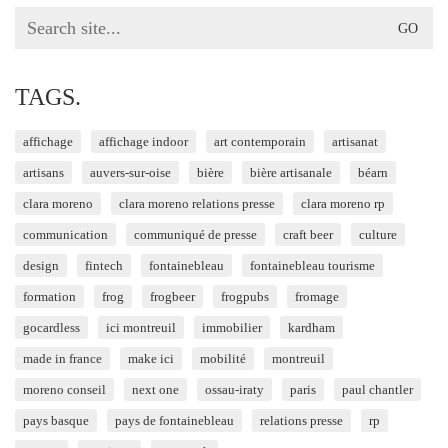
Search
for:
TAGS.
affichage
affichage indoor
art contemporain
artisanat
artisans
auvers-sur-oise
bière
bière artisanale
béarn
clara moreno
clara moreno relations presse
clara moreno rp
communication
communiqué de presse
craft beer
culture
design
fintech
fontainebleau
fontainebleau tourisme
formation
frog
frogbeer
frogpubs
fromage
gocardless
ici montreuil
immobilier
kardham
made in france
make ici
mobilité
montreuil
moreno conseil
next one
ossau-iraty
paris
paul chantler
pays basque
pays de fontainebleau
relations presse
rp