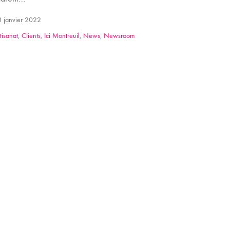
 janvier 2022
tisanat
,
Clients
,
Ici Montreuil
,
News
,
Newsroom