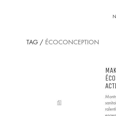
N
TAG /
ÉCOCONCEPTION
MAK
ÉCO
ACT
Montre
sanita
ralen
engen