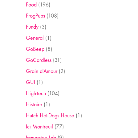
Food
(196)
FrogPubs
(108)
Fundy
(3)
General
(1)
GoBeep
(8)
GoCardless
(31)
Grain d'Amour
(2)
GUI
(1)
High-tech
(104)
Histoire
(1)
Hutch Hot-Dogs House
(1)
Ici Montreuil
(77)
Immersive Lab
(9)