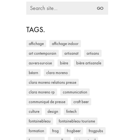
Search
for:
TAGS.
affichage
affichage indoor
art contemporain
artisanat
artisans
auvers-sur-oise
bière
bière artisanale
béarn
clara moreno
clara moreno relations presse
clara moreno rp
communication
communiqué de presse
craft beer
culture
design
fintech
fontainebleau
fontainebleau tourisme
formation
frog
frogbeer
frogpubs