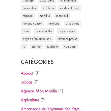
fromage
gocardless
ici montreuil
immobilier
kardham
made in france
make ici
mobilité
montreuil
moreno conseil
next one
ossau-iraty
paris
paul chantler
pays basque
pays de fontainebleau
relations presse
rp
startup
tourisme
van gogh
CATÉGORIES
Abricot
(3)
adidas
(7)
Agence Mon Moulin
(1)
Agriculture
(2)
Ambassade du Royaume des Pays-