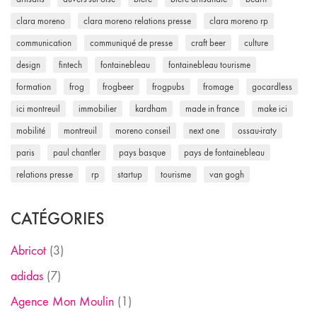
clara moreno
clara moreno relations presse
clara moreno rp
communication
communiqué de presse
craft beer
culture
design
fintech
fontainebleau
fontainebleau tourisme
formation
frog
frogbeer
frogpubs
fromage
gocardless
ici montreuil
immobilier
kardham
made in france
make ici
mobilité
montreuil
moreno conseil
next one
ossau-iraty
paris
paul chantler
pays basque
pays de fontainebleau
relations presse
rp
startup
tourisme
van gogh
CATÉGORIES
Abricot
(3)
adidas
(7)
Agence Mon Moulin
(1)