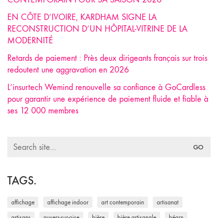
EN CÔTE D’IVOIRE, KARDHAM SIGNE LA
RECONSTRUCTION D’UN HÔPITAL-VITRINE DE LA
MODERNITÉ
Retards de paiement : Près deux dirigeants français sur trois
redoutent une aggravation en 2026
L’insurtech Wemind renouvelle sa confiance à GoCardless
pour garantir une expérience de paiement fluide et fiable à
ses 12 000 membres
Search
for:
TAGS.
affichage
affichage indoor
art contemporain
artisanat
artisans
auvers-sur-oise
bière
bière artisanale
béarn