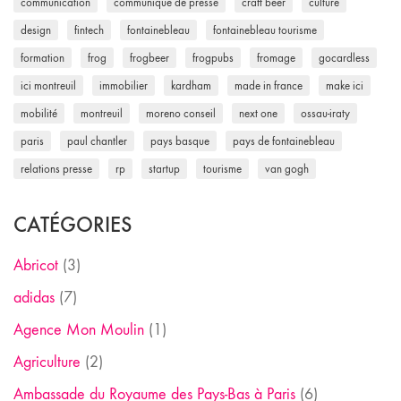
communication
communiqué de presse
craft beer
culture
design
fintech
fontainebleau
fontainebleau tourisme
formation
frog
frogbeer
frogpubs
fromage
gocardless
ici montreuil
immobilier
kardham
made in france
make ici
mobilité
montreuil
moreno conseil
next one
ossau-iraty
paris
paul chantler
pays basque
pays de fontainebleau
relations presse
rp
startup
tourisme
van gogh
CATÉGORIES
Abricot
(3)
adidas
(7)
Agence Mon Moulin
(1)
Agriculture
(2)
Ambassade du Royaume des Pays-Bas à Paris
(6)