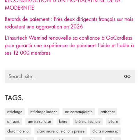
RECONSTRUCTION D’UN HÔPITAL-VITRINE DE LA
MODERNITÉ
Retards de paiement : Près deux dirigeants français sur trois
redoutent une aggravation en 2026
L’insurtech Wemind renouvelle sa confiance à GoCardless
pour garantir une expérience de paiement fluide et fiable à
ses 12 000 membres
Search
for:
TAGS.
affichage
affichage indoor
art contemporain
artisanat
artisans
auvers-sur-oise
bière
bière artisanale
béarn
clara moreno
clara moreno relations presse
clara moreno rp