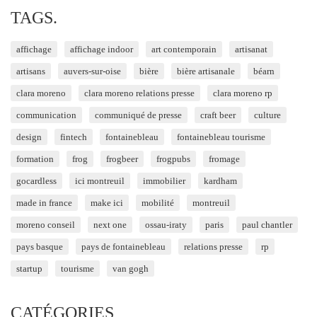
TAGS.
affichage
affichage indoor
art contemporain
artisanat
artisans
auvers-sur-oise
bière
bière artisanale
béarn
clara moreno
clara moreno relations presse
clara moreno rp
communication
communiqué de presse
craft beer
culture
design
fintech
fontainebleau
fontainebleau tourisme
formation
frog
frogbeer
frogpubs
fromage
gocardless
ici montreuil
immobilier
kardham
made in france
make ici
mobilité
montreuil
moreno conseil
next one
ossau-iraty
paris
paul chantler
pays basque
pays de fontainebleau
relations presse
rp
startup
tourisme
van gogh
CATÉGORIES