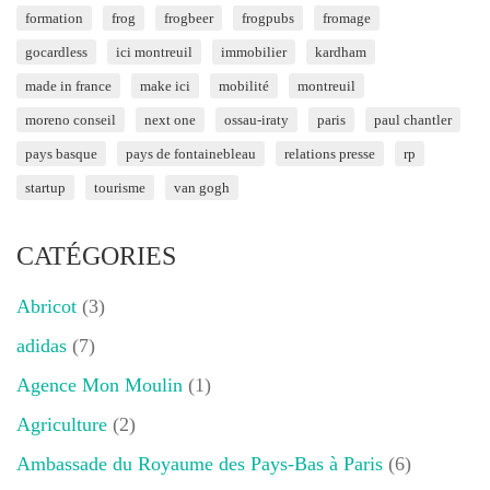
formation
frog
frogbeer
frogpubs
fromage
gocardless
ici montreuil
immobilier
kardham
made in france
make ici
mobilité
montreuil
moreno conseil
next one
ossau-iraty
paris
paul chantler
pays basque
pays de fontainebleau
relations presse
rp
startup
tourisme
van gogh
CATÉGORIES
Abricot
(3)
adidas
(7)
Agence Mon Moulin
(1)
Agriculture
(2)
Ambassade du Royaume des Pays-Bas à Paris
(6)