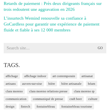
Retards de paiement : Près deux dirigeants français sur
trois redoutent une aggravation en 2026
L’insurtech Wemind renouvelle sa confiance à
GoCardless pour garantir une expérience de paiement
fluide et fiable à ses 12 000 membres
Search
for:
TAGS.
affichage
affichage indoor
art contemporain
artisanat
artisans
auvers-sur-oise
bière
bière artisanale
béarn
clara moreno
clara moreno relations presse
clara moreno rp
communication
communiqué de presse
craft beer
culture
design
fintech
fontainebleau
fontainebleau tourisme