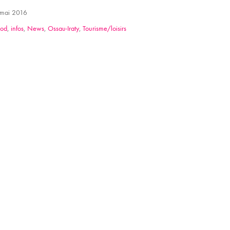
mai 2016
ood
,
infos
,
News
,
Ossau-Iraty
,
Tourisme/loisirs