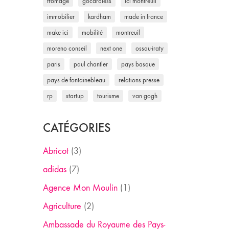
fromage
gocardless
ici montreuil
immobilier
kardham
made in france
make ici
mobilité
montreuil
moreno conseil
next one
ossau-iraty
paris
paul chantler
pays basque
pays de fontainebleau
relations presse
rp
startup
tourisme
van gogh
CATÉGORIES
Abricot
(3)
adidas
(7)
Agence Mon Moulin
(1)
Agriculture
(2)
Ambassade du Royaume des Pays-