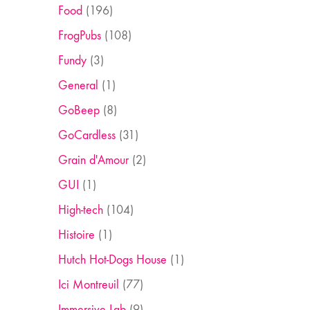
Food
(196)
FrogPubs
(108)
Fundy
(3)
General
(1)
GoBeep
(8)
GoCardless
(31)
Grain d'Amour
(2)
GUI
(1)
High-tech
(104)
Histoire
(1)
Hutch Hot-Dogs House
(1)
Ici Montreuil
(77)
Immersive Lab
(9)