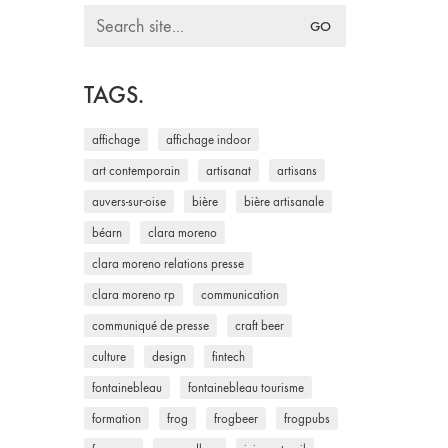
Search
for:
TAGS.
affichage
affichage indoor
art contemporain
artisanat
artisans
auvers-sur-oise
bière
bière artisanale
béarn
clara moreno
clara moreno relations presse
clara moreno rp
communication
communiqué de presse
craft beer
culture
design
fintech
fontainebleau
fontainebleau tourisme
formation
frog
frogbeer
frogpubs