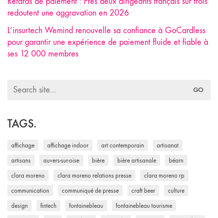
Retards de paiement : Près deux dirigeants français sur trois
redoutent une aggravation en 2026
L’insurtech Wemind renouvelle sa confiance à GoCardless
pour garantir une expérience de paiement fluide et fiable à
ses 12 000 membres
Search
for:
TAGS.
affichage
affichage indoor
art contemporain
artisanat
artisans
auvers-sur-oise
bière
bière artisanale
béarn
clara moreno
clara moreno relations presse
clara moreno rp
communication
communiqué de presse
craft beer
culture
design
fintech
fontainebleau
fontainebleau tourisme