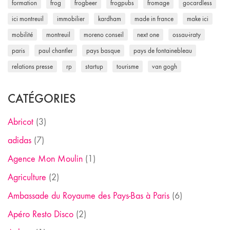
formation
frog
frogbeer
frogpubs
fromage
gocardless
ici montreuil
immobilier
kardham
made in france
make ici
mobilité
montreuil
moreno conseil
next one
ossau-iraty
paris
paul chantler
pays basque
pays de fontainebleau
relations presse
rp
startup
tourisme
van gogh
CATÉGORIES
Abricot
(3)
adidas
(7)
Agence Mon Moulin
(1)
Agriculture
(2)
Ambassade du Royaume des Pays-Bas à Paris
(6)
Apéro Resto Disco
(2)