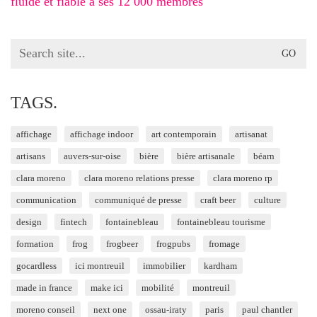
fluide et fiable à ses 12 000 membres
Search
for:
TAGS.
affichage
affichage indoor
art contemporain
artisanat
artisans
auvers-sur-oise
bière
bière artisanale
béarn
clara moreno
clara moreno relations presse
clara moreno rp
communication
communiqué de presse
craft beer
culture
design
fintech
fontainebleau
fontainebleau tourisme
formation
frog
frogbeer
frogpubs
fromage
gocardless
ici montreuil
immobilier
kardham
made in france
make ici
mobilité
montreuil
moreno conseil
next one
ossau-iraty
paris
paul chantler