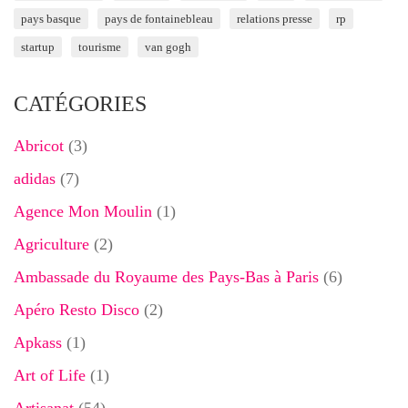
pays basque
pays de fontainebleau
relations presse
rp
startup
tourisme
van gogh
CATÉGORIES
Abricot
(3)
adidas
(7)
Agence Mon Moulin
(1)
Agriculture
(2)
Ambassade du Royaume des Pays-Bas à Paris
(6)
Apéro Resto Disco
(2)
Apkass
(1)
Art of Life
(1)
Artisanat
(54)