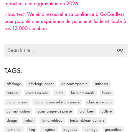
redoutent une aggravation en 2026
L’insurtech Wemind renouvelle sa confiance à GoCardless
pour garantir une expérience de paiement fluide et fiable à
ses 12 000 membres
Search
for:
TAGS.
affichage
affichage indoor
art contemporain
artisanat
artisans
auvers-sur-oise
bière
bière artisanale
béarn
clara moreno
clara moreno relations presse
clara moreno rp
communication
communiqué de presse
craft beer
culture
design
fintech
fontainebleau
fontainebleau tourisme
formation
frog
frogbeer
frogpubs
fromage
gocardless