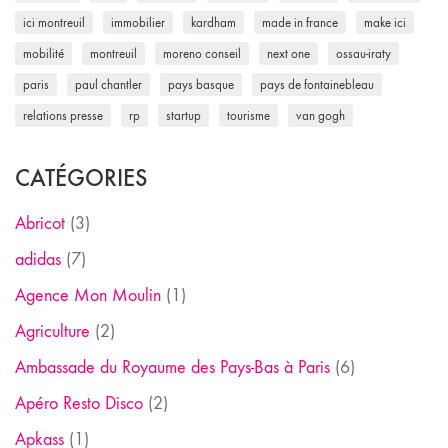
ici montreuil
immobilier
kardham
made in france
make ici
mobilité
montreuil
moreno conseil
next one
ossau-iraty
paris
paul chantler
pays basque
pays de fontainebleau
relations presse
rp
startup
tourisme
van gogh
CATÉGORIES
Abricot
(3)
adidas
(7)
Agence Mon Moulin
(1)
Agriculture
(2)
Ambassade du Royaume des Pays-Bas à Paris
(6)
Apéro Resto Disco
(2)
Apkass
(1)