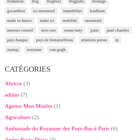
formation
frog
frogbeer
frogpubs
fromage
gocardless
ici montreuil
immobilier
kardham
made in france
make ici
mobilité
montreuil
moreno conseil
next one
ossau-iraty
paris
paul chantler
pays basque
pays de fontainebleau
relations presse
rp
startup
tourisme
van gogh
CATÉGORIES
Abricot
(3)
adidas
(7)
Agence Mon Moulin
(1)
Agriculture
(2)
Ambassade du Royaume des Pays-Bas à Paris
(6)
Apéro Resto Disco
(2)