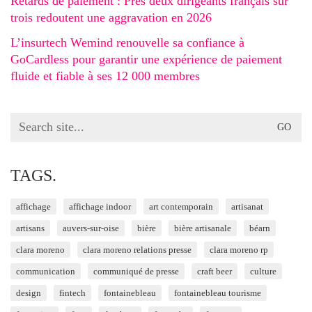
Retards de paiement : Près deux dirigeants français sur
trois redoutent une aggravation en 2026
L’insurtech Wemind renouvelle sa confiance à
GoCardless pour garantir une expérience de paiement
fluide et fiable à ses 12 000 membres
Search
for:
TAGS.
affichage
affichage indoor
art contemporain
artisanat
artisans
auvers-sur-oise
bière
bière artisanale
béarn
clara moreno
clara moreno relations presse
clara moreno rp
communication
communiqué de presse
craft beer
culture
design
fintech
fontainebleau
fontainebleau tourisme