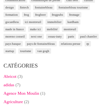
communication
communiqué de presse
craft beer
culture
design
fintech
fontainebleau
fontainebleau tourisme
formation
frog
frogbeer
frogpubs
fromage
gocardless
ici montreuil
immobilier
kardham
made in france
make ici
mobilité
montreuil
moreno conseil
next one
ossau-iraty
paris
paul chantler
pays basque
pays de fontainebleau
relations presse
rp
startup
tourisme
van gogh
CATÉGORIES
Abricot
(3)
adidas
(7)
Agence Mon Moulin
(1)
Agriculture
(2)