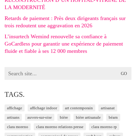
RECONSTRUCTION D’UN HÔPITAL-VITRINE DE
LA MODERNITÉ
Retards de paiement : Près deux dirigeants français sur
trois redoutent une aggravation en 2026
L’insurtech Wemind renouvelle sa confiance à
GoCardless pour garantir une expérience de paiement
fluide et fiable à ses 12 000 membres
Search
for:
TAGS.
affichage
affichage indoor
art contemporain
artisanat
artisans
auvers-sur-oise
bière
bière artisanale
béarn
clara moreno
clara moreno relations presse
clara moreno rp