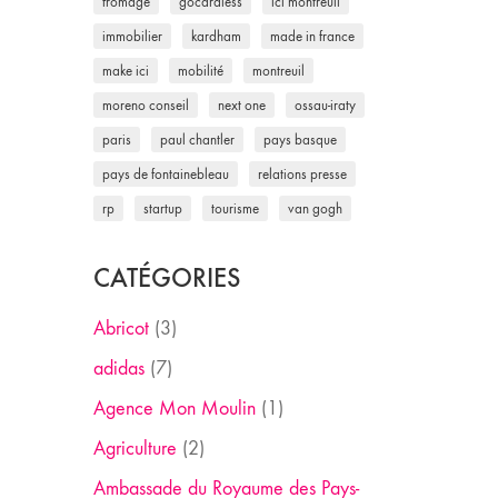
fromage
gocardless
ici montreuil
immobilier
kardham
made in france
make ici
mobilité
montreuil
moreno conseil
next one
ossau-iraty
paris
paul chantler
pays basque
pays de fontainebleau
relations presse
rp
startup
tourisme
van gogh
CATÉGORIES
Abricot
(3)
adidas
(7)
Agence Mon Moulin
(1)
Agriculture
(2)
Ambassade du Royaume des Pays-