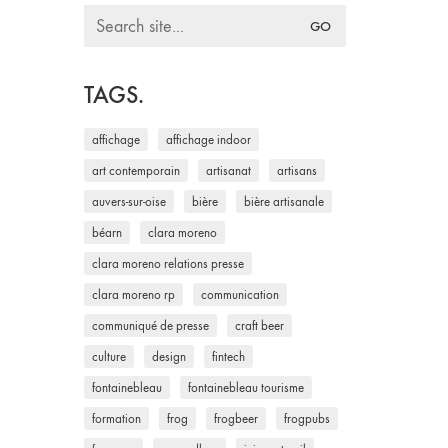
Search
for:
TAGS.
affichage
affichage indoor
art contemporain
artisanat
artisans
auvers-sur-oise
bière
bière artisanale
béarn
clara moreno
clara moreno relations presse
clara moreno rp
communication
communiqué de presse
craft beer
culture
design
fintech
fontainebleau
fontainebleau tourisme
formation
frog
frogbeer
frogpubs