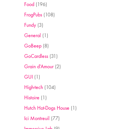
Food
(196)
FrogPubs
(108)
Fundy
(3)
General
(1)
GoBeep
(8)
GoCardless
(31)
Grain d'Amour
(2)
GUI
(1)
High-tech
(104)
Histoire
(1)
Hutch Hot-Dogs House
(1)
Ici Montreuil
(77)
Immersive Lab
(9)