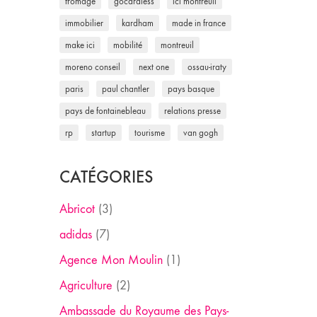
fromage
gocardless
ici montreuil
immobilier
kardham
made in france
make ici
mobilité
montreuil
moreno conseil
next one
ossau-iraty
paris
paul chantler
pays basque
pays de fontainebleau
relations presse
rp
startup
tourisme
van gogh
CATÉGORIES
Abricot
(3)
adidas
(7)
Agence Mon Moulin
(1)
Agriculture
(2)
Ambassade du Royaume des Pays-