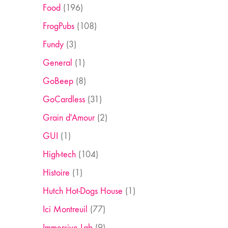
Food
(196)
FrogPubs
(108)
Fundy
(3)
General
(1)
GoBeep
(8)
GoCardless
(31)
Grain d'Amour
(2)
GUI
(1)
High-tech
(104)
Histoire
(1)
Hutch Hot-Dogs House
(1)
Ici Montreuil
(77)
Immersive Lab
(9)