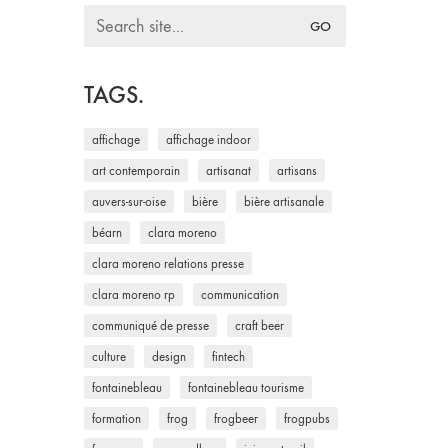
Search
for:
TAGS.
affichage
affichage indoor
art contemporain
artisanat
artisans
auvers-sur-oise
bière
bière artisanale
béarn
clara moreno
clara moreno relations presse
clara moreno rp
communication
communiqué de presse
craft beer
culture
design
fintech
fontainebleau
fontainebleau tourisme
formation
frog
frogbeer
frogpubs