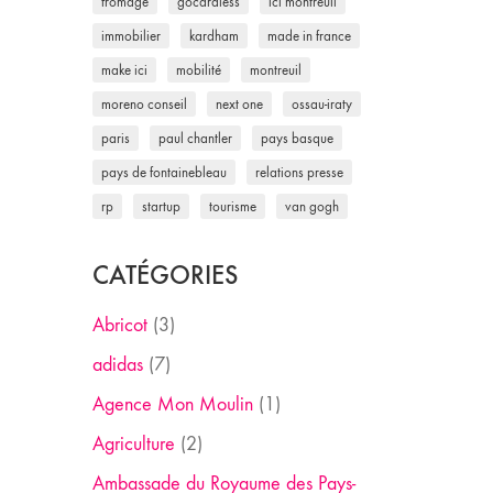
fromage
gocardless
ici montreuil
immobilier
kardham
made in france
make ici
mobilité
montreuil
moreno conseil
next one
ossau-iraty
paris
paul chantler
pays basque
pays de fontainebleau
relations presse
rp
startup
tourisme
van gogh
CATÉGORIES
Abricot
(3)
adidas
(7)
Agence Mon Moulin
(1)
Agriculture
(2)
Ambassade du Royaume des Pays-