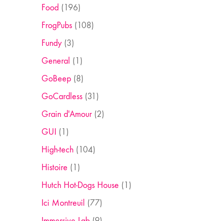
Food
(196)
FrogPubs
(108)
Fundy
(3)
General
(1)
GoBeep
(8)
GoCardless
(31)
Grain d'Amour
(2)
GUI
(1)
High-tech
(104)
Histoire
(1)
Hutch Hot-Dogs House
(1)
Ici Montreuil
(77)
Immersive Lab
(9)