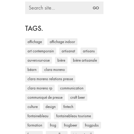
Search
for:
TAGS.
affichage
affichage indoor
art contemporain
artisanat
artisans
auvers-sur-oise
bière
bière artisanale
béarn
clara moreno
clara moreno relations presse
clara moreno rp
communication
communiqué de presse
craft beer
culture
design
fintech
fontainebleau
fontainebleau tourisme
formation
frog
frogbeer
frogpubs