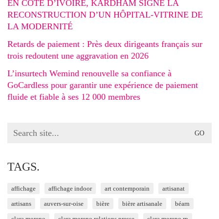
EN CÔTE D’IVOIRE, KARDHAM SIGNE LA
RECONSTRUCTION D’UN HÔPITAL-VITRINE DE
LA MODERNITÉ
Retards de paiement : Près deux dirigeants français sur
trois redoutent une aggravation en 2026
L’insurtech Wemind renouvelle sa confiance à
GoCardless pour garantir une expérience de paiement
fluide et fiable à ses 12 000 membres
Search
for:
TAGS.
affichage
affichage indoor
art contemporain
artisanat
artisans
auvers-sur-oise
bière
bière artisanale
béarn
clara moreno
clara moreno relations presse
clara moreno rp