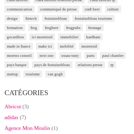
communication
communiqué de presse
craft beer
culture
design
fintech
fontainebleau
fontainebleau tourisme
formation
frog
frogbeer
frogpubs
fromage
gocardless
ici montreuil
immobilier
kardham
made in france
make ici
mobilité
montreuil
moreno conseil
next one
ossau-iraty
paris
paul chantler
pays basque
pays de fontainebleau
relations presse
rp
startup
tourisme
van gogh
CATÉGORIES
Abricot
(3)
adidas
(7)
Agence Mon Moulin
(1)