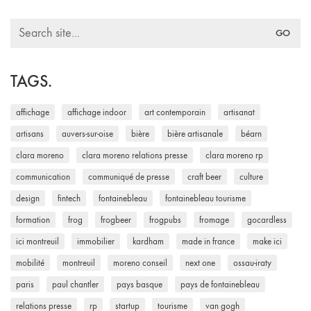
Search
for:
TAGS.
affichage
affichage indoor
art contemporain
artisanat
artisans
auvers-sur-oise
bière
bière artisanale
béarn
clara moreno
clara moreno relations presse
clara moreno rp
communication
communiqué de presse
craft beer
culture
design
fintech
fontainebleau
fontainebleau tourisme
formation
frog
frogbeer
frogpubs
fromage
gocardless
ici montreuil
immobilier
kardham
made in france
make ici
mobilité
montreuil
moreno conseil
next one
ossau-iraty
paris
paul chantler
pays basque
pays de fontainebleau
relations presse
rp
startup
tourisme
van gogh