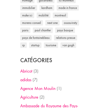
fromage
gocardless
ici montreuil
immobilier
kardham
made in france
make ici
mobilité
montreuil
moreno conseil
next one
ossau-iraty
paris
paul chantler
pays basque
pays de fontainebleau
relations presse
rp
startup
tourisme
van gogh
CATÉGORIES
Abricot
(3)
adidas
(7)
Agence Mon Moulin
(1)
Agriculture
(2)
Ambassade du Royaume des Pays-