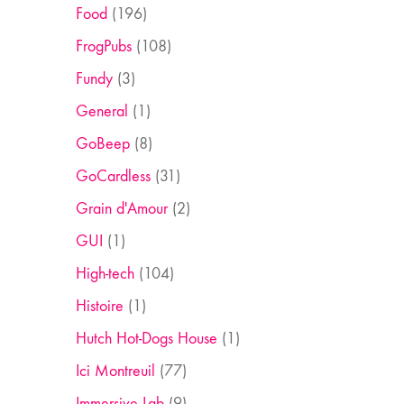
Food
(196)
FrogPubs
(108)
Fundy
(3)
General
(1)
GoBeep
(8)
GoCardless
(31)
Grain d'Amour
(2)
GUI
(1)
High-tech
(104)
Histoire
(1)
Hutch Hot-Dogs House
(1)
Ici Montreuil
(77)
Immersive Lab
(9)