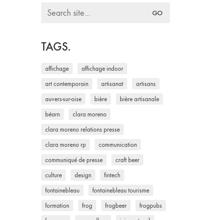
Search
for:
TAGS.
affichage
affichage indoor
art contemporain
artisanat
artisans
auvers-sur-oise
bière
bière artisanale
béarn
clara moreno
clara moreno relations presse
clara moreno rp
communication
communiqué de presse
craft beer
culture
design
fintech
fontainebleau
fontainebleau tourisme
formation
frog
frogbeer
frogpubs