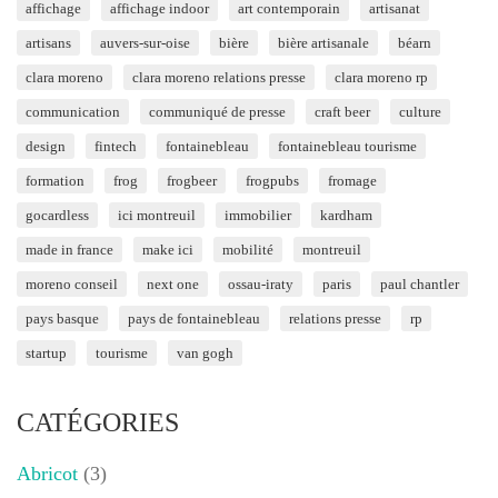
affichage
affichage indoor
art contemporain
artisanat
artisans
auvers-sur-oise
bière
bière artisanale
béarn
clara moreno
clara moreno relations presse
clara moreno rp
communication
communiqué de presse
craft beer
culture
design
fintech
fontainebleau
fontainebleau tourisme
formation
frog
frogbeer
frogpubs
fromage
gocardless
ici montreuil
immobilier
kardham
made in france
make ici
mobilité
montreuil
moreno conseil
next one
ossau-iraty
paris
paul chantler
pays basque
pays de fontainebleau
relations presse
rp
startup
tourisme
van gogh
CATÉGORIES
Abricot
(3)