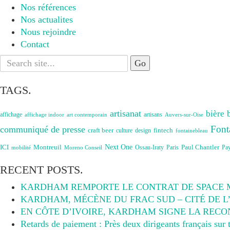
Nos références
Nos actualites
Nous rejoindre
Contact
Search
for:
TAGS.
artisanat
bière
affichage
artisans
affichage indoor
art contemporain
Auvers-sur-Oise
Font
communiqué de presse
craft beer
fintech
culture
design
fontainebleau
Next One
ICI
Montreuil
Paul Chantler
Ossau-Iraty
Paris
Pa
Moreno Conseil
mobilité
RECENT POSTS.
KARDHAM REMPORTE LE CONTRAT DE SPACE
KARDHAM, MÉCÈNE DU FRAC SUD – CITÉ DE L
EN CÔTE D’IVOIRE, KARDHAM SIGNE LA RECO
Retards de paiement : Près deux dirigeants français sur