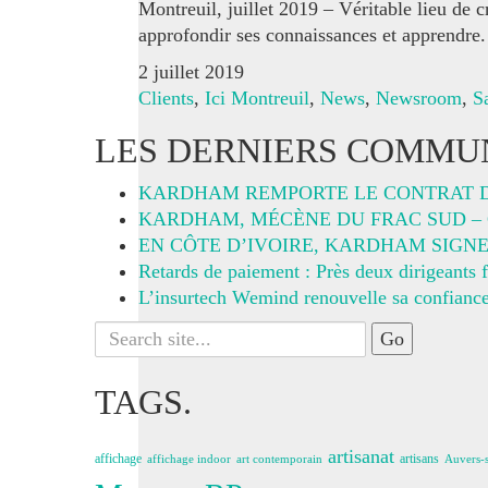
Montreuil, juillet 2019 – Véritable lieu de 
approfondir ses connaissances et apprendre.
2 juillet 2019
Clients
,
Ici Montreuil
,
News
,
Newsroom
,
S
LES DERNIERS COMMUN
KARDHAM REMPORTE LE CONTRAT 
KARDHAM, MÉCÈNE DU FRAC SUD – C
EN CÔTE D’IVOIRE, KARDHAM SIGN
Retards de paiement : Près deux dirigeants f
L’insurtech Wemind renouvelle sa confiance
Search
for:
TAGS.
artisanat
affichage
artisans
affichage indoor
art contemporain
Auvers-s