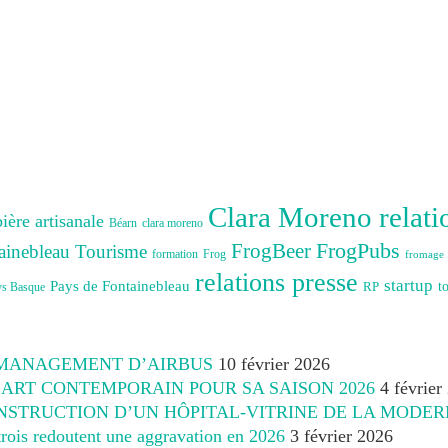
Clara Moreno relati
bière artisanale
Béarn
clara moreno
FrogBeer
FrogPubs
ainebleau Tourisme
formation
Frog
fromage
relations presse
startup
Pays de Fontainebleau
RP
t
ys Basque
 MANAGEMENT D’AIRBUS
10 février 2026
’ART CONTEMPORAIN POUR SA SAISON 2026
4 février
NSTRUCTION D’UN HÔPITAL-VITRINE DE LA MODER
 trois redoutent une aggravation en 2026
3 février 2026