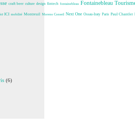
Fontainebleau Tourism
sse
craft beer
fintech
culture
design
fontainebleau
Next One
e ICI
Montreuil
Paul Chantler
Ossau-Iraty
Paris
Moreno Conseil
mobilité
is
(6)