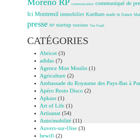
Moreno RP
communiqué de pre
communication
Ici Montreuil
immobilier
Kardham
made in france
Mak
presse
startup
RP
tourisme
Van Gogh
CATÉGORIES
Abricot
(3)
adidas
(7)
Agence Mon Moulin
(1)
Agriculture
(2)
Ambassade du Royaume des Pays-Bas à Par
Apéro Resto Disco
(2)
Apkass
(1)
Art of Life
(1)
Artisanat
(54)
Auto/mobilité
(11)
Auvers-sur-Oise
(3)
bewifi
(2)