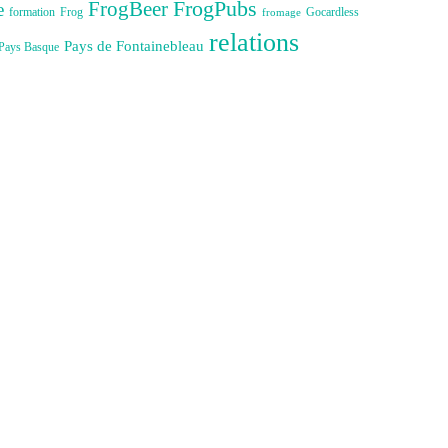
FrogBeer
FrogPubs
e
formation
Gocardless
Frog
fromage
relations
Pays de Fontainebleau
Pays Basque