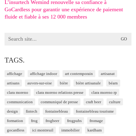
L’insurtech Wemind renouvelle sa confiance à
GoCardless pour garantir une expérience de paiement
fluide et fiable à ses 12 000 membres
Search
for:
TAGS.
affichage
affichage indoor
art contemporain
artisanat
artisans
auvers-sur-oise
bière
bière artisanale
béarn
clara moreno
clara moreno relations presse
clara moreno rp
communication
communiqué de presse
craft beer
culture
design
fintech
fontainebleau
fontainebleau tourisme
formation
frog
frogbeer
frogpubs
fromage
gocardless
ici montreuil
immobilier
kardham