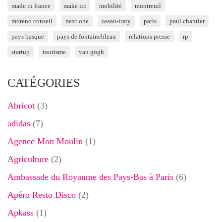
made in france
make ici
mobilité
montreuil
moreno conseil
next one
ossau-iraty
paris
paul chantler
pays basque
pays de fontainebleau
relations presse
rp
startup
tourisme
van gogh
CATÉGORIES
Abricot
(3)
adidas
(7)
Agence Mon Moulin
(1)
Agriculture
(2)
Ambassade du Royaume des Pays-Bas à Paris
(6)
Apéro Resto Disco
(2)
Apkass
(1)