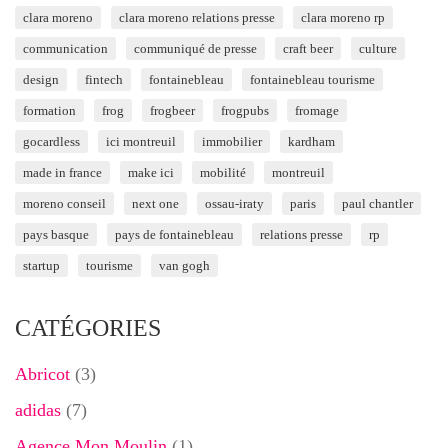
clara moreno
clara moreno relations presse
clara moreno rp
communication
communiqué de presse
craft beer
culture
design
fintech
fontainebleau
fontainebleau tourisme
formation
frog
frogbeer
frogpubs
fromage
gocardless
ici montreuil
immobilier
kardham
made in france
make ici
mobilité
montreuil
moreno conseil
next one
ossau-iraty
paris
paul chantler
pays basque
pays de fontainebleau
relations presse
rp
startup
tourisme
van gogh
CATÉGORIES
Abricot
(3)
adidas
(7)
Agence Mon Moulin
(1)