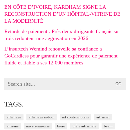
EN CÔTE D’IVOIRE, KARDHAM SIGNE LA
RECONSTRUCTION D’UN HÔPITAL-VITRINE DE
LA MODERNITÉ
Retards de paiement : Près deux dirigeants français sur
trois redoutent une aggravation en 2026
L’insurtech Wemind renouvelle sa confiance à
GoCardless pour garantir une expérience de paiement
fluide et fiable à ses 12 000 membres
Search
for:
TAGS.
affichage
affichage indoor
art contemporain
artisanat
artisans
auvers-sur-oise
bière
bière artisanale
béarn