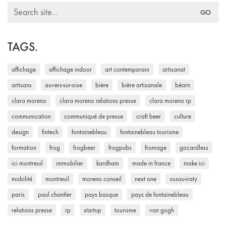
Search
for:
TAGS.
affichage
affichage indoor
art contemporain
artisanat
artisans
auvers-sur-oise
bière
bière artisanale
béarn
clara moreno
clara moreno relations presse
clara moreno rp
communication
communiqué de presse
craft beer
culture
design
fintech
fontainebleau
fontainebleau tourisme
formation
frog
frogbeer
frogpubs
fromage
gocardless
ici montreuil
immobilier
kardham
made in france
make ici
mobilité
montreuil
moreno conseil
next one
ossau-iraty
paris
paul chantler
pays basque
pays de fontainebleau
relations presse
rp
startup
tourisme
van gogh