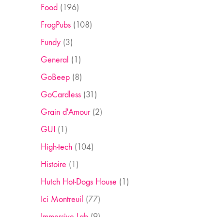
Food
(196)
FrogPubs
(108)
Fundy
(3)
General
(1)
GoBeep
(8)
GoCardless
(31)
Grain d'Amour
(2)
GUI
(1)
High-tech
(104)
Histoire
(1)
Hutch Hot-Dogs House
(1)
Ici Montreuil
(77)
Immersive Lab
(9)