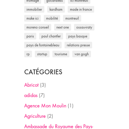
fromage
gocardless
ici montreuil
immobilier
kardham
made in france
make ici
mobilité
montreuil
moreno conseil
next one
ossau-iraty
paris
paul chantler
pays basque
pays de fontainebleau
relations presse
rp
startup
tourisme
van gogh
CATÉGORIES
Abricot
(3)
adidas
(7)
Agence Mon Moulin
(1)
Agriculture
(2)
Ambassade du Royaume des Pays-