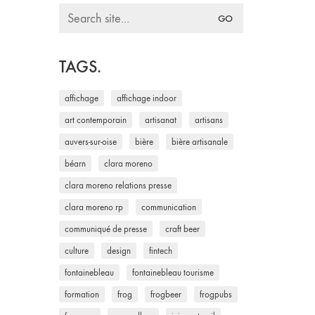
Search
for:
TAGS.
affichage
affichage indoor
art contemporain
artisanat
artisans
auvers-sur-oise
bière
bière artisanale
béarn
clara moreno
clara moreno relations presse
clara moreno rp
communication
communiqué de presse
craft beer
culture
design
fintech
fontainebleau
fontainebleau tourisme
formation
frog
frogbeer
frogpubs