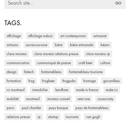
for:
TAGS.
affichage
affichage indoor
art contemporain
artisanat
artisans
auvers-sur-oise
bière
bière artisanale
béarn
clara moreno
clara moreno relations presse
clara moreno rp
communication
communiqué de presse
craft beer
culture
design
fintech
fontainebleau
fontainebleau tourisme
formation
frog
frogbeer
frogpubs
fromage
gocardless
ici montreuil
immobilier
kardham
made in france
make ici
mobilité
montreuil
moreno conseil
next one
ossau-iraty
paris
paul chantler
pays basque
pays de fontainebleau
relations presse
rp
startup
tourisme
van gogh