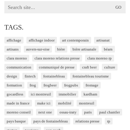
Search
for:
TAGS.
affichage
affichage indoor
art contemporain
artisanat
artisans
auvers-sur-oise
bière
bière artisanale
béarn
clara moreno
clara moreno relations presse
clara moreno rp
communication
communiqué de presse
craft beer
culture
design
fintech
fontainebleau
fontainebleau tourisme
formation
frog
frogbeer
frogpubs
fromage
gocardless
ici montreuil
immobilier
kardham
made in france
make ici
mobilité
montreuil
moreno conseil
next one
ossau-iraty
paris
paul chantler
pays basque
pays de fontainebleau
relations presse
rp