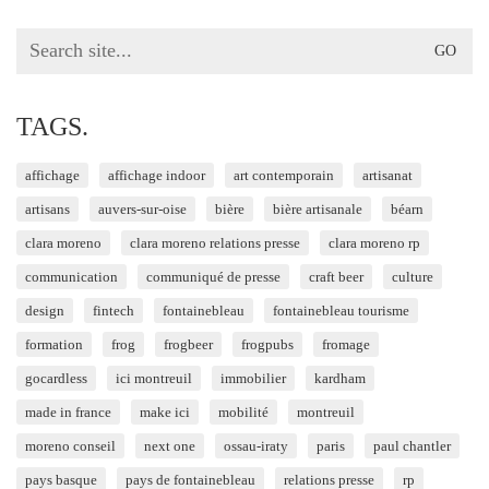
Search
for:
TAGS.
affichage
affichage indoor
art contemporain
artisanat
artisans
auvers-sur-oise
bière
bière artisanale
béarn
clara moreno
clara moreno relations presse
clara moreno rp
communication
communiqué de presse
craft beer
culture
design
fintech
fontainebleau
fontainebleau tourisme
formation
frog
frogbeer
frogpubs
fromage
gocardless
ici montreuil
immobilier
kardham
made in france
make ici
mobilité
montreuil
moreno conseil
next one
ossau-iraty
paris
paul chantler
pays basque
pays de fontainebleau
relations presse
rp