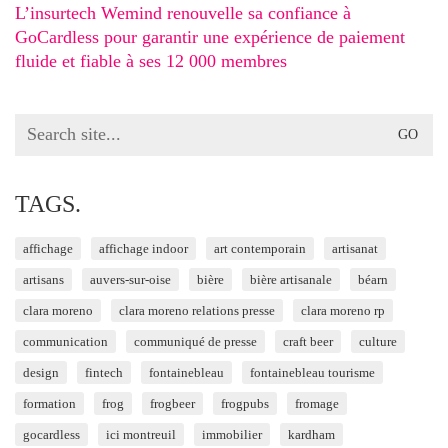
L’insurtech Wemind renouvelle sa confiance à
GoCardless pour garantir une expérience de paiement
fluide et fiable à ses 12 000 membres
Search
for:
TAGS.
affichage
affichage indoor
art contemporain
artisanat
artisans
auvers-sur-oise
bière
bière artisanale
béarn
clara moreno
clara moreno relations presse
clara moreno rp
communication
communiqué de presse
craft beer
culture
design
fintech
fontainebleau
fontainebleau tourisme
formation
frog
frogbeer
frogpubs
fromage
gocardless
ici montreuil
immobilier
kardham