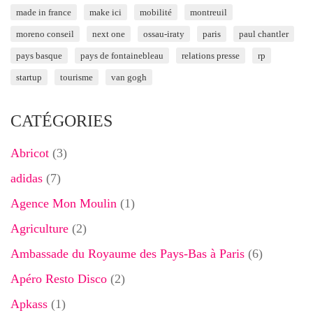
made in france
make ici
mobilité
montreuil
moreno conseil
next one
ossau-iraty
paris
paul chantler
pays basque
pays de fontainebleau
relations presse
rp
startup
tourisme
van gogh
CATÉGORIES
Abricot
(3)
adidas
(7)
Agence Mon Moulin
(1)
Agriculture
(2)
Ambassade du Royaume des Pays-Bas à Paris
(6)
Apéro Resto Disco
(2)
Apkass
(1)