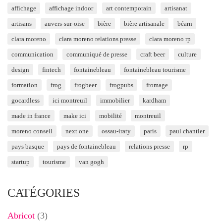
affichage
affichage indoor
art contemporain
artisanat
artisans
auvers-sur-oise
bière
bière artisanale
béarn
clara moreno
clara moreno relations presse
clara moreno rp
communication
communiqué de presse
craft beer
culture
design
fintech
fontainebleau
fontainebleau tourisme
formation
frog
frogbeer
frogpubs
fromage
gocardless
ici montreuil
immobilier
kardham
made in france
make ici
mobilité
montreuil
moreno conseil
next one
ossau-iraty
paris
paul chantler
pays basque
pays de fontainebleau
relations presse
rp
startup
tourisme
van gogh
CATÉGORIES
Abricot
(3)