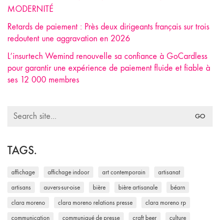
MODERNITÉ
Retards de paiement : Près deux dirigeants français sur trois
redoutent une aggravation en 2026
L’insurtech Wemind renouvelle sa confiance à GoCardless
pour garantir une expérience de paiement fluide et fiable à
ses 12 000 membres
Search
for:
TAGS.
affichage
affichage indoor
art contemporain
artisanat
artisans
auvers-sur-oise
bière
bière artisanale
béarn
clara moreno
clara moreno relations presse
clara moreno rp
communication
communiqué de presse
craft beer
culture