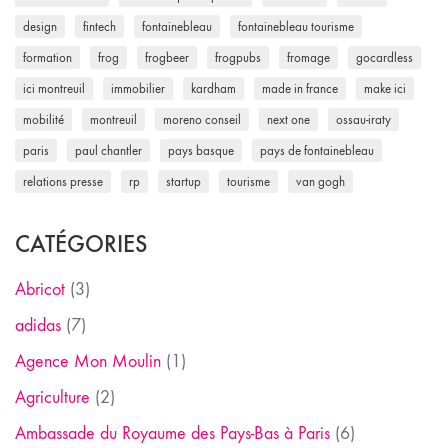
design
fintech
fontainebleau
fontainebleau tourisme
formation
frog
frogbeer
frogpubs
fromage
gocardless
ici montreuil
immobilier
kardham
made in france
make ici
mobilité
montreuil
moreno conseil
next one
ossau-iraty
paris
paul chantler
pays basque
pays de fontainebleau
relations presse
rp
startup
tourisme
van gogh
CATÉGORIES
Abricot
(3)
adidas
(7)
Agence Mon Moulin
(1)
Agriculture
(2)
Ambassade du Royaume des Pays-Bas à Paris
(6)