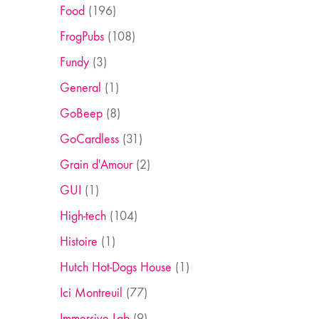
Food
(196)
FrogPubs
(108)
Fundy
(3)
General
(1)
GoBeep
(8)
GoCardless
(31)
Grain d'Amour
(2)
GUI
(1)
High-tech
(104)
Histoire
(1)
Hutch Hot-Dogs House
(1)
Ici Montreuil
(77)
Immersive Lab
(9)