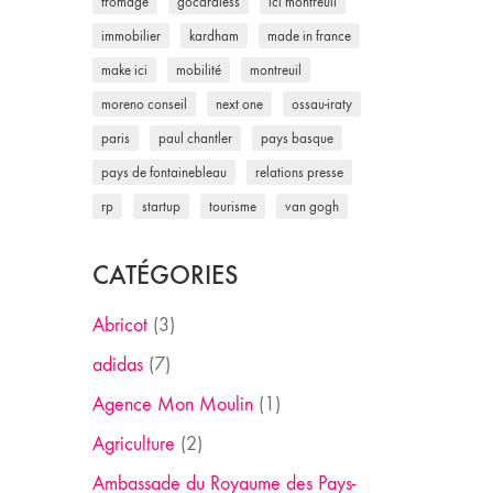
fromage
gocardless
ici montreuil
immobilier
kardham
made in france
make ici
mobilité
montreuil
moreno conseil
next one
ossau-iraty
paris
paul chantler
pays basque
pays de fontainebleau
relations presse
rp
startup
tourisme
van gogh
CATÉGORIES
Abricot
(3)
adidas
(7)
Agence Mon Moulin
(1)
Agriculture
(2)
Ambassade du Royaume des Pays-