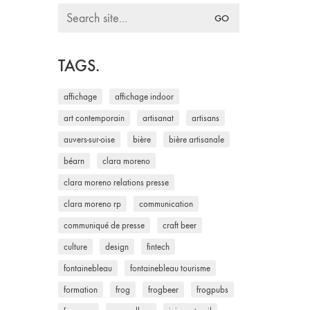
Search
for:
TAGS.
affichage
affichage indoor
art contemporain
artisanat
artisans
auvers-sur-oise
bière
bière artisanale
béarn
clara moreno
clara moreno relations presse
clara moreno rp
communication
communiqué de presse
craft beer
culture
design
fintech
fontainebleau
fontainebleau tourisme
formation
frog
frogbeer
frogpubs