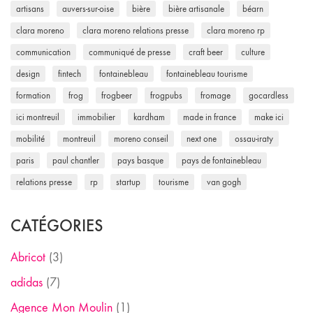
artisans
auvers-sur-oise
bière
bière artisanale
béarn
clara moreno
clara moreno relations presse
clara moreno rp
communication
communiqué de presse
craft beer
culture
design
fintech
fontainebleau
fontainebleau tourisme
formation
frog
frogbeer
frogpubs
fromage
gocardless
ici montreuil
immobilier
kardham
made in france
make ici
mobilité
montreuil
moreno conseil
next one
ossau-iraty
paris
paul chantler
pays basque
pays de fontainebleau
relations presse
rp
startup
tourisme
van gogh
CATÉGORIES
Abricot
(3)
adidas
(7)
Agence Mon Moulin
(1)