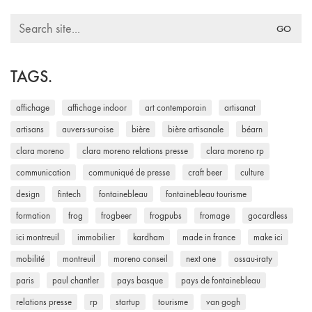
Search
for:
TAGS.
affichage
affichage indoor
art contemporain
artisanat
artisans
auvers-sur-oise
bière
bière artisanale
béarn
clara moreno
clara moreno relations presse
clara moreno rp
communication
communiqué de presse
craft beer
culture
design
fintech
fontainebleau
fontainebleau tourisme
formation
frog
frogbeer
frogpubs
fromage
gocardless
ici montreuil
immobilier
kardham
made in france
make ici
mobilité
montreuil
moreno conseil
next one
ossau-iraty
paris
paul chantler
pays basque
pays de fontainebleau
relations presse
rp
startup
tourisme
van gogh