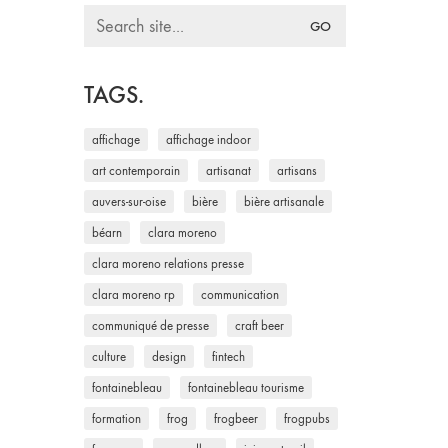
Search
for:
TAGS.
affichage
affichage indoor
art contemporain
artisanat
artisans
auvers-sur-oise
bière
bière artisanale
béarn
clara moreno
clara moreno relations presse
clara moreno rp
communication
communiqué de presse
craft beer
culture
design
fintech
fontainebleau
fontainebleau tourisme
formation
frog
frogbeer
frogpubs