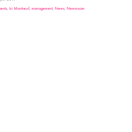
ients
,
Ici Montreuil
,
management
,
News
,
Newsroom