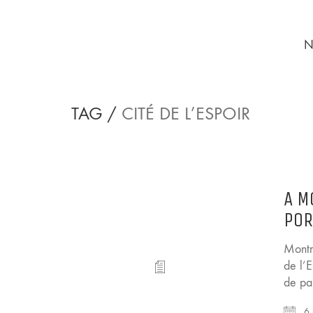
N
TAG /
CITÉ DE L’ESPOIR
A M
POR
Montr
de l’E
de pa
6 