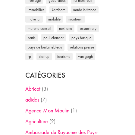
fromage
gocardless
ici montreuil
immobilier
kardham
made in france
make ici
mobilité
montreuil
moreno conseil
next one
ossau-iraty
paris
paul chantler
pays basque
pays de fontainebleau
relations presse
rp
startup
tourisme
van gogh
CATÉGORIES
Abricot
(3)
adidas
(7)
Agence Mon Moulin
(1)
Agriculture
(2)
Ambassade du Royaume des Pays-