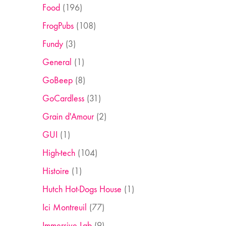
Food
(196)
FrogPubs
(108)
Fundy
(3)
General
(1)
GoBeep
(8)
GoCardless
(31)
Grain d'Amour
(2)
GUI
(1)
High-tech
(104)
Histoire
(1)
Hutch Hot-Dogs House
(1)
Ici Montreuil
(77)
Immersive Lab
(9)