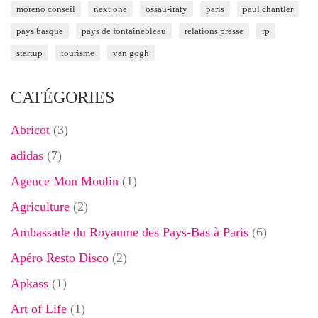
moreno conseil
next one
ossau-iraty
paris
paul chantler
pays basque
pays de fontainebleau
relations presse
rp
startup
tourisme
van gogh
CATÉGORIES
Abricot
(3)
adidas
(7)
Agence Mon Moulin
(1)
Agriculture
(2)
Ambassade du Royaume des Pays-Bas à Paris
(6)
Apéro Resto Disco
(2)
Apkass
(1)
Art of Life
(1)