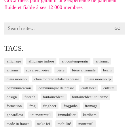
GoCardless pour garantir une expérience de paiement
fluide et fiable à ses 12 000 membres
Search
for:
TAGS.
affichage
affichage indoor
art contemporain
artisanat
artisans
auvers-sur-oise
bière
bière artisanale
béarn
clara moreno
clara moreno relations presse
clara moreno rp
communication
communiqué de presse
craft beer
culture
design
fintech
fontainebleau
fontainebleau tourisme
formation
frog
frogbeer
frogpubs
fromage
gocardless
ici montreuil
immobilier
kardham
made in france
make ici
mobilité
montreuil