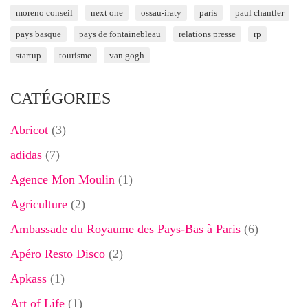
moreno conseil
next one
ossau-iraty
paris
paul chantler
pays basque
pays de fontainebleau
relations presse
rp
startup
tourisme
van gogh
CATÉGORIES
Abricot
(3)
adidas
(7)
Agence Mon Moulin
(1)
Agriculture
(2)
Ambassade du Royaume des Pays-Bas à Paris
(6)
Apéro Resto Disco
(2)
Apkass
(1)
Art of Life
(1)