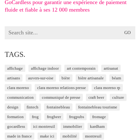
GoCardless pour garantir une expérience de paiement
fluide et fiable à ses 12 000 membres
Search
for:
TAGS.
affichage
affichage indoor
art contemporain
artisanat
artisans
auvers-sur-oise
bière
bière artisanale
béarn
clara moreno
clara moreno relations presse
clara moreno rp
communication
communiqué de presse
craft beer
culture
design
fintech
fontainebleau
fontainebleau tourisme
formation
frog
frogbeer
frogpubs
fromage
gocardless
ici montreuil
immobilier
kardham
made in france
make ici
mobilité
montreuil