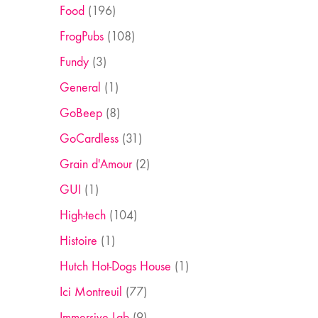
Food
(196)
FrogPubs
(108)
Fundy
(3)
General
(1)
GoBeep
(8)
GoCardless
(31)
Grain d'Amour
(2)
GUI
(1)
High-tech
(104)
Histoire
(1)
Hutch Hot-Dogs House
(1)
Ici Montreuil
(77)
Immersive Lab
(9)