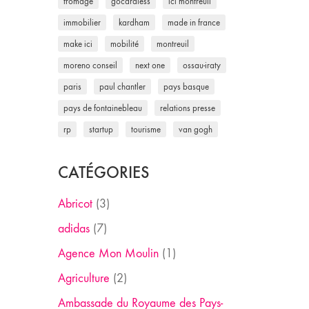
fromage
gocardless
ici montreuil
immobilier
kardham
made in france
make ici
mobilité
montreuil
moreno conseil
next one
ossau-iraty
paris
paul chantler
pays basque
pays de fontainebleau
relations presse
rp
startup
tourisme
van gogh
CATÉGORIES
Abricot
(3)
adidas
(7)
Agence Mon Moulin
(1)
Agriculture
(2)
Ambassade du Royaume des Pays-