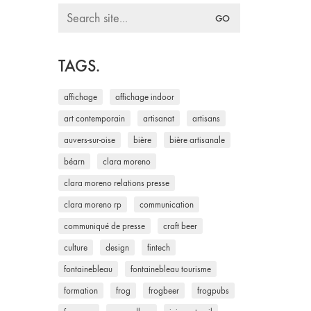
Search
for:
TAGS.
affichage
affichage indoor
art contemporain
artisanat
artisans
auvers-sur-oise
bière
bière artisanale
béarn
clara moreno
clara moreno relations presse
clara moreno rp
communication
communiqué de presse
craft beer
culture
design
fintech
fontainebleau
fontainebleau tourisme
formation
frog
frogbeer
frogpubs