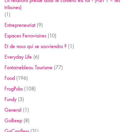
En relations presse aussi le contenu est roi ! (Part 1 – les
tribunes)
(1)
Entrepreneuriat
(9)
Espaces Ferroviaires
(10)
Et de nous qui se souviendra ?
(1)
Everyday Life
(6)
Fontainebleau Tourisme
(77)
Food
(196)
FrogPubs
(108)
Fundy
(3)
General
(1)
GoBeep
(8)
GoCardless
(31)