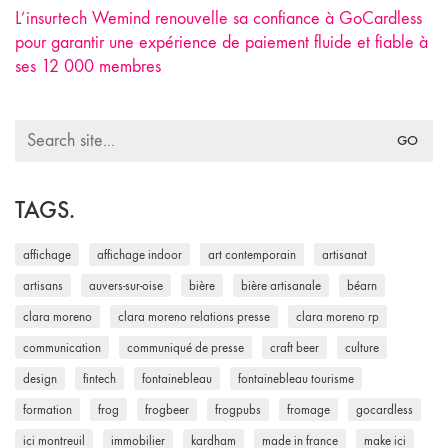
L’insurtech Wemind renouvelle sa confiance à GoCardless
pour garantir une expérience de paiement fluide et fiable à
ses 12 000 membres
Search
for:
TAGS.
affichage
affichage indoor
art contemporain
artisanat
artisans
auvers-sur-oise
bière
bière artisanale
béarn
clara moreno
clara moreno relations presse
clara moreno rp
communication
communiqué de presse
craft beer
culture
design
fintech
fontainebleau
fontainebleau tourisme
formation
frog
frogbeer
frogpubs
fromage
gocardless
ici montreuil
immobilier
kardham
made in france
make ici