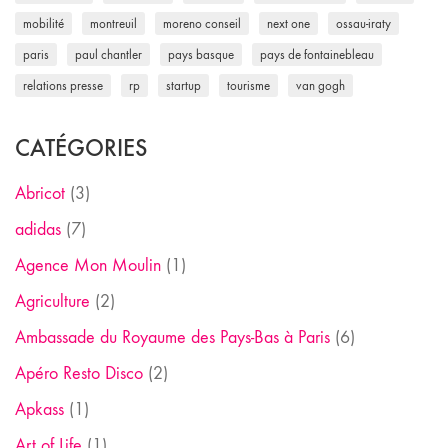
mobilité
montreuil
moreno conseil
next one
ossau-iraty
paris
paul chantler
pays basque
pays de fontainebleau
relations presse
rp
startup
tourisme
van gogh
CATÉGORIES
Abricot
(3)
adidas
(7)
Agence Mon Moulin
(1)
Agriculture
(2)
Ambassade du Royaume des Pays-Bas à Paris
(6)
Apéro Resto Disco
(2)
Apkass
(1)
Art of Life
(1)