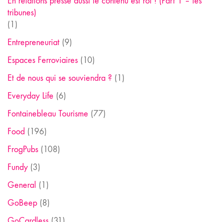
En relations presse aussi le contenu est roi ! (Part 1 – les
tribunes)
(1)
Entrepreneuriat
(9)
Espaces Ferroviaires
(10)
Et de nous qui se souviendra ?
(1)
Everyday Life
(6)
Fontainebleau Tourisme
(77)
Food
(196)
FrogPubs
(108)
Fundy
(3)
General
(1)
GoBeep
(8)
GoCardless
(31)