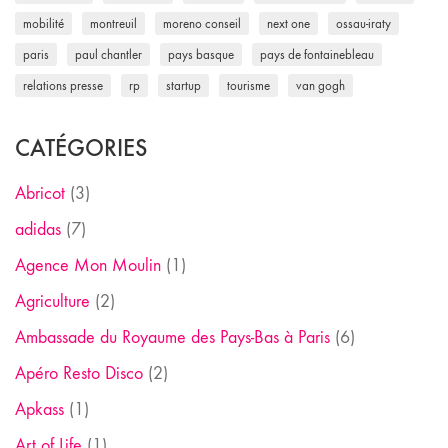
mobilité
montreuil
moreno conseil
next one
ossau-iraty
paris
paul chantler
pays basque
pays de fontainebleau
relations presse
rp
startup
tourisme
van gogh
CATÉGORIES
Abricot
(3)
adidas
(7)
Agence Mon Moulin
(1)
Agriculture
(2)
Ambassade du Royaume des Pays-Bas à Paris
(6)
Apéro Resto Disco
(2)
Apkass
(1)
Art of Life
(1)