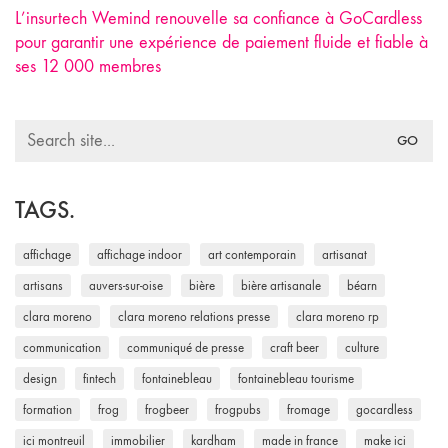
L’insurtech Wemind renouvelle sa confiance à GoCardless
pour garantir une expérience de paiement fluide et fiable à
ses 12 000 membres
Search
for:
TAGS.
affichage
affichage indoor
art contemporain
artisanat
artisans
auvers-sur-oise
bière
bière artisanale
béarn
clara moreno
clara moreno relations presse
clara moreno rp
communication
communiqué de presse
craft beer
culture
design
fintech
fontainebleau
fontainebleau tourisme
formation
frog
frogbeer
frogpubs
fromage
gocardless
ici montreuil
immobilier
kardham
made in france
make ici