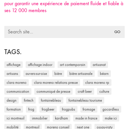
pour garantir une expérience de paiement fluide et fiable à
ses 12 000 membres
Search
for:
TAGS.
affichage
affichage indoor
art contemporain
artisanat
artisans
auvers-sur-oise
bière
bière artisanale
béarn
clara moreno
clara moreno relations presse
clara moreno rp
communication
communiqué de presse
craft beer
culture
design
fintech
fontainebleau
fontainebleau tourisme
formation
frog
frogbeer
frogpubs
fromage
gocardless
ici montreuil
immobilier
kardham
made in france
make ici
mobilité
montreuil
moreno conseil
next one
ossau-iraty