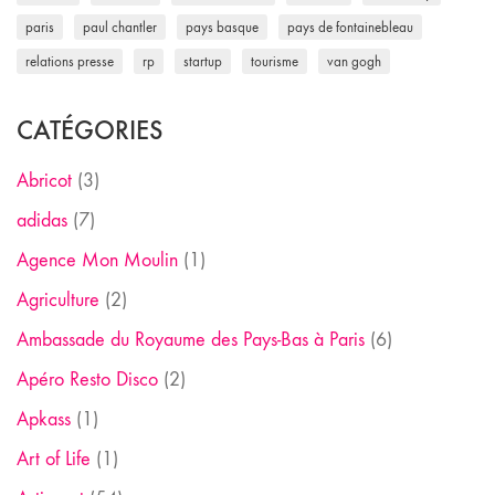
paris
paul chantler
pays basque
pays de fontainebleau
relations presse
rp
startup
tourisme
van gogh
CATÉGORIES
Abricot
(3)
adidas
(7)
Agence Mon Moulin
(1)
Agriculture
(2)
Ambassade du Royaume des Pays-Bas à Paris
(6)
Apéro Resto Disco
(2)
Apkass
(1)
Art of Life
(1)