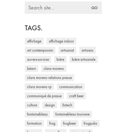
Search
for:
TAGS.
affichage
affichage indoor
art contemporain
artisanat
artisans
auvers-sur-oise
bière
bière artisanale
béarn
clara moreno
clara moreno relations presse
clara moreno rp
communication
communiqué de presse
craft beer
culture
design
fintech
fontainebleau
fontainebleau tourisme
formation
frog
frogbeer
frogpubs