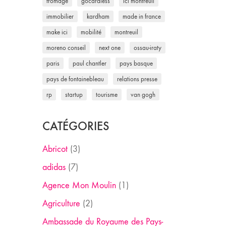
fromage
gocardless
ici montreuil
immobilier
kardham
made in france
make ici
mobilité
montreuil
moreno conseil
next one
ossau-iraty
paris
paul chantler
pays basque
pays de fontainebleau
relations presse
rp
startup
tourisme
van gogh
CATÉGORIES
Abricot
(3)
adidas
(7)
Agence Mon Moulin
(1)
Agriculture
(2)
Ambassade du Royaume des Pays-