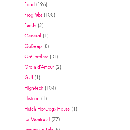
Food
(196)
FrogPubs
(108)
Fundy
(3)
General
(1)
GoBeep
(8)
GoCardless
(31)
Grain d'Amour
(2)
GUI
(1)
High-tech
(104)
Histoire
(1)
Hutch Hot-Dogs House
(1)
Ici Montreuil
(77)
Immersive Lab
(9)