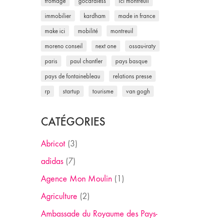
fromage
gocardless
ici montreuil
immobilier
kardham
made in france
make ici
mobilité
montreuil
moreno conseil
next one
ossau-iraty
paris
paul chantler
pays basque
pays de fontainebleau
relations presse
rp
startup
tourisme
van gogh
CATÉGORIES
Abricot
(3)
adidas
(7)
Agence Mon Moulin
(1)
Agriculture
(2)
Ambassade du Royaume des Pays-