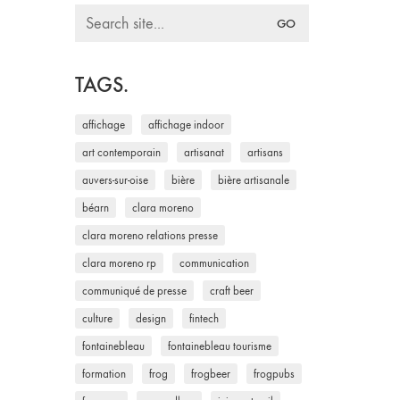
Search
for:
TAGS.
affichage
affichage indoor
art contemporain
artisanat
artisans
auvers-sur-oise
bière
bière artisanale
béarn
clara moreno
clara moreno relations presse
clara moreno rp
communication
communiqué de presse
craft beer
culture
design
fintech
fontainebleau
fontainebleau tourisme
formation
frog
frogbeer
frogpubs