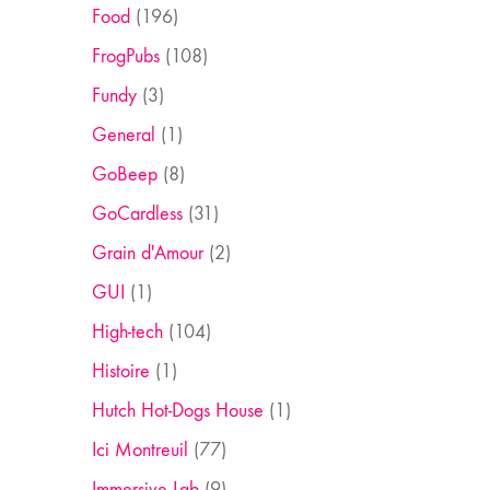
Food
(196)
FrogPubs
(108)
Fundy
(3)
General
(1)
GoBeep
(8)
GoCardless
(31)
Grain d'Amour
(2)
GUI
(1)
High-tech
(104)
Histoire
(1)
Hutch Hot-Dogs House
(1)
Ici Montreuil
(77)
Immersive Lab
(9)