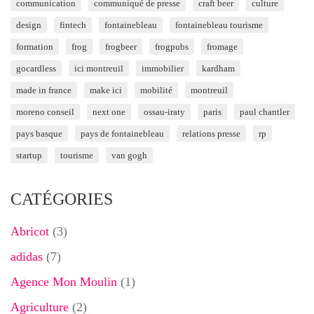
communication
communiqué de presse
craft beer
culture
design
fintech
fontainebleau
fontainebleau tourisme
formation
frog
frogbeer
frogpubs
fromage
gocardless
ici montreuil
immobilier
kardham
made in france
make ici
mobilité
montreuil
moreno conseil
next one
ossau-iraty
paris
paul chantler
pays basque
pays de fontainebleau
relations presse
rp
startup
tourisme
van gogh
CATÉGORIES
Abricot
(3)
adidas
(7)
Agence Mon Moulin
(1)
Agriculture
(2)