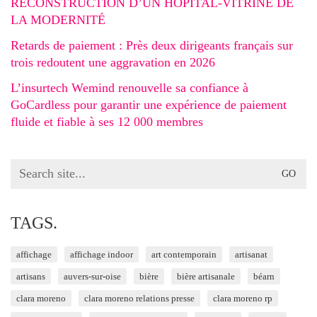
RECONSTRUCTION D’UN HÔPITAL-VITRINE DE
LA MODERNITÉ
Retards de paiement : Près deux dirigeants français sur
trois redoutent une aggravation en 2026
L’insurtech Wemind renouvelle sa confiance à
GoCardless pour garantir une expérience de paiement
fluide et fiable à ses 12 000 membres
Search
for:
TAGS.
affichage
affichage indoor
art contemporain
artisanat
artisans
auvers-sur-oise
bière
bière artisanale
béarn
clara moreno
clara moreno relations presse
clara moreno rp