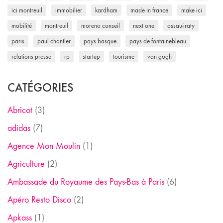
ici montreuil
immobilier
kardham
made in france
make ici
mobilité
montreuil
moreno conseil
next one
ossau-iraty
paris
paul chantler
pays basque
pays de fontainebleau
relations presse
rp
startup
tourisme
van gogh
CATÉGORIES
Abricot
(3)
adidas
(7)
Agence Mon Moulin
(1)
Agriculture
(2)
Ambassade du Royaume des Pays-Bas à Paris
(6)
Apéro Resto Disco
(2)
Apkass
(1)