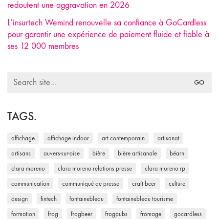
redoutent une aggravation en 2026
L’insurtech Wemind renouvelle sa confiance à GoCardless
pour garantir une expérience de paiement fluide et fiable à
ses 12 000 membres
Search
for:
TAGS.
affichage
affichage indoor
art contemporain
artisanat
artisans
auvers-sur-oise
bière
bière artisanale
béarn
clara moreno
clara moreno relations presse
clara moreno rp
communication
communiqué de presse
craft beer
culture
design
fintech
fontainebleau
fontainebleau tourisme
formation
frog
frogbeer
frogpubs
fromage
gocardless