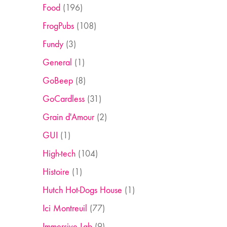
Food
(196)
FrogPubs
(108)
Fundy
(3)
General
(1)
GoBeep
(8)
GoCardless
(31)
Grain d'Amour
(2)
GUI
(1)
High-tech
(104)
Histoire
(1)
Hutch Hot-Dogs House
(1)
Ici Montreuil
(77)
Immersive Lab
(9)