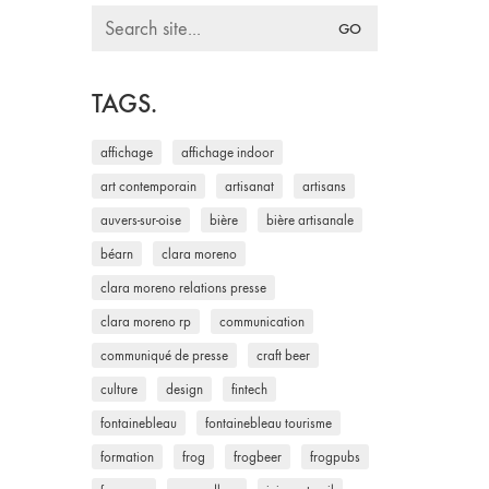
Search
for:
TAGS.
affichage
affichage indoor
art contemporain
artisanat
artisans
auvers-sur-oise
bière
bière artisanale
béarn
clara moreno
clara moreno relations presse
clara moreno rp
communication
communiqué de presse
craft beer
culture
design
fintech
fontainebleau
fontainebleau tourisme
formation
frog
frogbeer
frogpubs