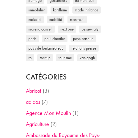
fromage
gocardless
ici montreuil
immobilier
kardham
made in france
make ici
mobilité
montreuil
moreno conseil
next one
ossau-iraty
paris
paul chantler
pays basque
pays de fontainebleau
relations presse
rp
startup
tourisme
van gogh
CATÉGORIES
Abricot
(3)
adidas
(7)
Agence Mon Moulin
(1)
Agriculture
(2)
Ambassade du Royaume des Pays-