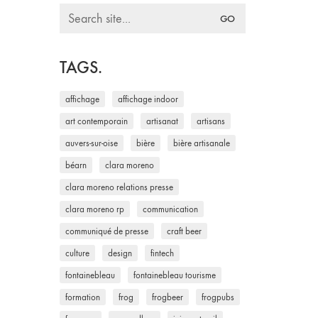
Search
for:
TAGS.
affichage
affichage indoor
art contemporain
artisanat
artisans
auvers-sur-oise
bière
bière artisanale
béarn
clara moreno
clara moreno relations presse
clara moreno rp
communication
communiqué de presse
craft beer
culture
design
fintech
fontainebleau
fontainebleau tourisme
formation
frog
frogbeer
frogpubs