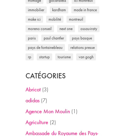
fromage
gocardless
ici montreuil
immobilier
kardham
made in france
make ici
mobilité
montreuil
moreno conseil
next one
ossau-iraty
paris
paul chantler
pays basque
pays de fontainebleau
relations presse
rp
startup
tourisme
van gogh
CATÉGORIES
Abricot
(3)
adidas
(7)
Agence Mon Moulin
(1)
Agriculture
(2)
Ambassade du Royaume des Pays-