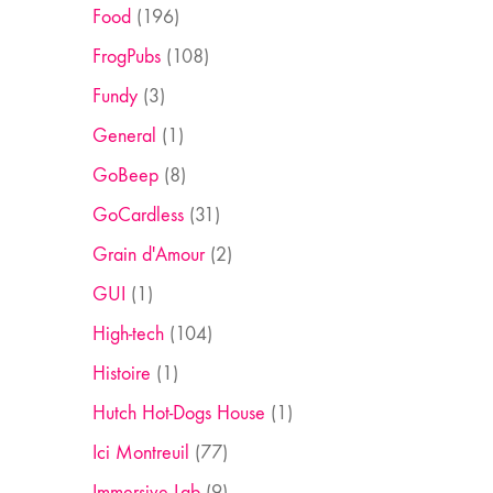
Food
(196)
FrogPubs
(108)
Fundy
(3)
General
(1)
GoBeep
(8)
GoCardless
(31)
Grain d'Amour
(2)
GUI
(1)
High-tech
(104)
Histoire
(1)
Hutch Hot-Dogs House
(1)
Ici Montreuil
(77)
Immersive Lab
(9)